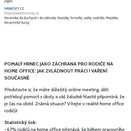
jógou
HRNECKY.CZ
https://www.hrnecky.cz
Keramika do kuchyně i do zahrady. Kvašáky, hrnečky, sošky vodníků. Majolika.
Keramické kurzy.
POMALÝ HRNEC JAKO ZÁCHRANA PRO RODIČE NA
HOME OFFICE: JAK ZVLÁDNOUT PRÁCI I VAŘENÍ
SOUČASNĚ
Představte si, že máte důležitý online meeting, děti
potřebují pomoct s úkoly a váš žaludek hlasitě připomíná, že
je čas na oběd. Známá situace? Vítejte v realitě home office
rodičů!
Statistický šok:
• 67% rodičů na home office přiznává, že během pracovního