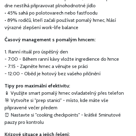
dne nestíhá připravovat plnohodnotné jídlo
• 45% sahá po polotovarech nebo fastfoodu
• 89% rodičů, kteří začali používat pomalý hrnec, hlásí
výrazné zlepšení work-life balance
Časový management s pomalým hrncem:
1. Ranní rituál pro úspěšný den
- 7:00 - Během ranní kávy vložte ingredience do hrnce
- 7:15 - Zapněte hrnec a věnujte se práci
- 12:00 - Oběd je hotový bez vašeho přičinění
Tipy pro maximální efektivitu:
📱 Využijte smart pomalý hrnec ovladatelný přes telefon
🎯 Vytvořte si "prep stanici" - místo, kde máte vše
připravené večer předem
⏰ Nastavte si "cooking checkpoints" - krátké 5minutové
pauzy pro kontrolu
Krizové situace a jejich řešení: