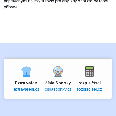
připravenými balíčky surovin pro dny, kdy není čas na ranní
přípravu.
Extra vaření
čísla Sportky
rozpis čísel
extravareni.cz
cislasportky.cz
rozpiscisel.cz