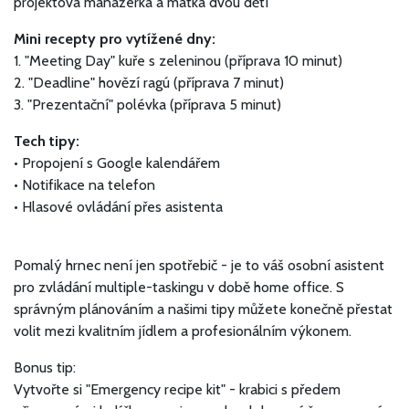
projektová manažerka a matka dvou dětí
Mini recepty pro vytížené dny:
1. "Meeting Day" kuře s zeleninou (příprava 10 minut)
2. "Deadline" hovězí ragú (příprava 7 minut)
3. "Prezentační" polévka (příprava 5 minut)
Tech tipy:
• Propojení s Google kalendářem
• Notifikace na telefon
• Hlasové ovládání přes asistenta
Pomalý hrnec není jen spotřebič - je to váš osobní asistent
pro zvládání multiple-taskingu v době home office. S
správným plánováním a našimi tipy můžete konečně přestat
volit mezi kvalitním jídlem a profesionálním výkonem.
Bonus tip:
Vytvořte si "Emergency recipe kit" - krabici s předem