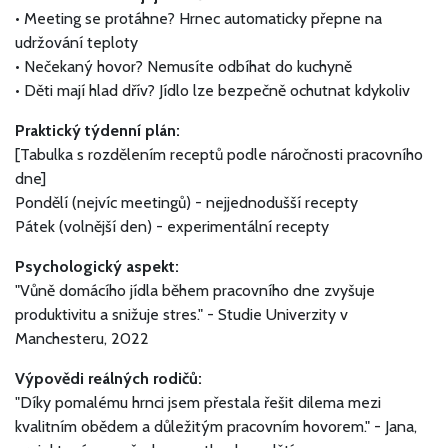
• Meeting se protáhne? Hrnec automaticky přepne na
udržování teploty
• Nečekaný hovor? Nemusíte odbíhat do kuchyně
• Děti mají hlad dřív? Jídlo lze bezpečně ochutnat kdykoliv
Praktický týdenní plán:
[Tabulka s rozdělením receptů podle náročnosti pracovního
dne]
Pondělí (nejvíc meetingů) - nejjednodušší recepty
Pátek (volnější den) - experimentální recepty
Psychologický aspekt:
"Vůně domácího jídla během pracovního dne zvyšuje
produktivitu a snižuje stres." - Studie Univerzity v
Manchesteru, 2022
Výpovědi reálných rodičů:
"Díky pomalému hrnci jsem přestala řešit dilema mezi
kvalitním obědem a důležitým pracovním hovorem." - Jana,