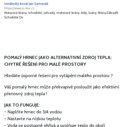
Umělecký kovář Jan Semerád
https://www.js-kov.cz
Motorová brána, schodiště, zahrady, motorové brány, krby, lustry, BrányZábradlí
Schodiště Dv
POMALÝ HRNEC JAKO ALTERNATIVNÍ ZDROJ TEPLA:
CHYTRÉ ŘEŠENÍ PRO MALÉ PROSTORY
Hledáte úsporné řešení pro vytápění malého prostoru ?
Váš pomalý hrnec může překvapivě posloužit jako efektivní
přenosný zdroj tepla !
JAK TO FUNGUJE:
- Naplňte hrnec do 3/4 vodou
- Nastavte na nízkou teplotu
- Voda se postupně ohřívá a uvolňuje teplo do okolí