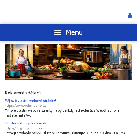
Menu
Reklamní sdělení
Měj své vlastní webové stránky!
https://www.websnadno.cz
Mít své vlastní webové stránky nebylo nikdy jednodušší. S WebSnadno je
můžete mít i Vy.
Tvorba webových stránek
https://blog.pageride.com
Poznejte výhody balíčku služeb Premium! Aktivujte si jej na 30 dnů ZDARMA.