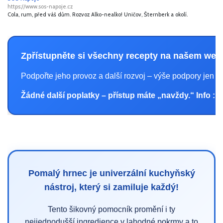
https://www.sos-napoje.cz
Cola, rum, před váš dům. Rozvoz Alko-nealko! Uničov, Šternberk a okolí.
Zpřístupněte si všechny recepty na našem web
Podpořte jeho provoz a další rozvoj – výše podpory jen
5
Žádné další poplatky – přístup máte „navždy.“ Info :
Z
Pomalý hrnec je univerzální kuchyňský
nástroj, který si zamiluje každý!
Tento šikovný pomocník promění i ty
nejjednodušší ingredience v lahodné pokrmy a to